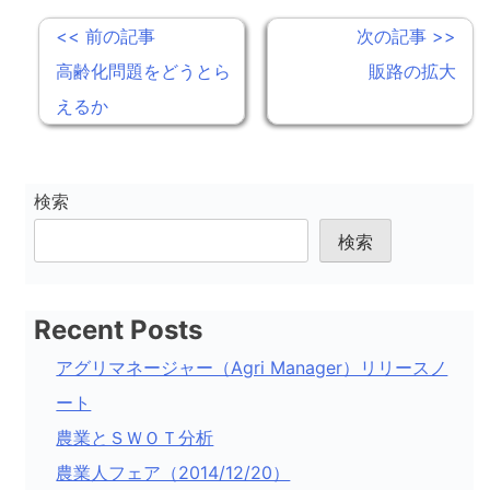
投
<< 前の記事
次の記事 >>
稿
高齢化問題をどうとら
販路の拡大
えるか
ナ
ビ
ゲ
検索
ー
検索
シ
ョ
Recent Posts
ン
アグリマネージャー（Agri Manager）リリースノ
ート
農業とＳＷＯＴ分析
農業人フェア（2014/12/20）