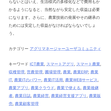
らないとはいえ、生活様式の多様化などで費用もか
かるようになると、当然ながら安定した収益は必要
になります。さらに、
農業技術の発展やその継承の
ためには安定した収益がなければならないでしょ
う。
カテゴリー
アグリマネージャーユーザコミュニティ
キーワード
ICT農業
,
スマートアグリ
,
スマート農業
,
収穫管理
,
営農管理
,
圃場管理
,
農業
,
農業ERP
,
農業
IT
,
農業ITのパワー
,
農業IT活用
,
農業WEBサービス
,
農業アプリ
,
農業クラウド
,
農業で使える
,
農業後継
者
,
農業日誌
,
農業経営
,
農業経営支援アプリ
,
農業販
売
,
農業顧客管理