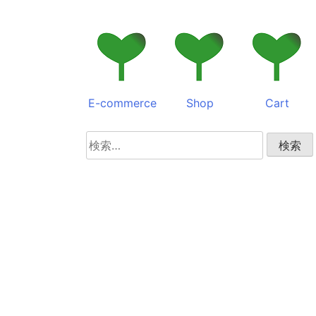
E-commerce
Shop
Cart
検
索: